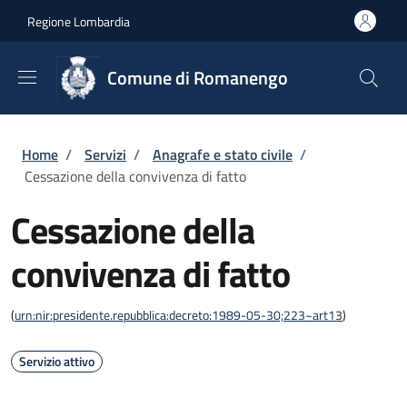
Salta al contenuto principale
Skip to footer content
Regione Lombardia
Comune di Romanengo
Briciole di pane
Home
/
Servizi
/
Anagrafe e stato civile
/
Cessazione della convivenza di fatto
Cessazione della
convivenza di fatto
(
urn:nir:presidente.repubblica:decreto:1989-05-30;223~art13
)
Servizio attivo