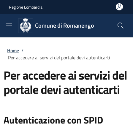
Salta al contenuto principale
Skip to footer content
Regione Lombardia
Comune di Romanengo
Briciole di pane
Home
/
Per accedere ai servizi del portale devi autenticarti
Per accedere ai servizi del
portale devi autenticarti
Autenticazione con SPID