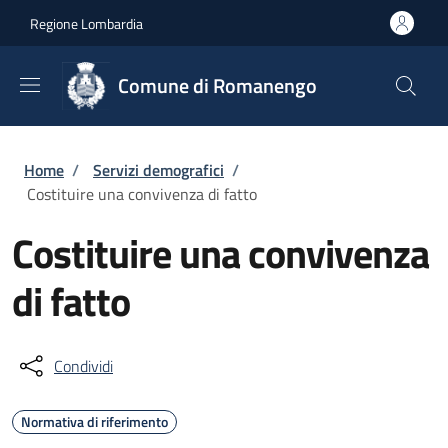
Salta al contenuto principale
Skip to footer content
Regione Lombardia
Comune di Romanengo
Briciole di pane
Home
/
Servizi demografici
/
Costituire una convivenza di fatto
Costituire una convivenza
di fatto
Condividi
Normativa di riferimento