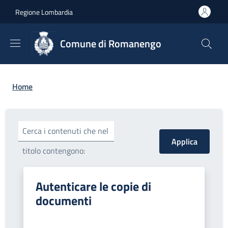
Salta al contenuto principale
Skip to footer content
Regione Lombardia
Comune di Romanengo
Briciole di pane
Home
Cerca i contenuti che nel
titolo contengono:
Autenticare le copie di
documenti