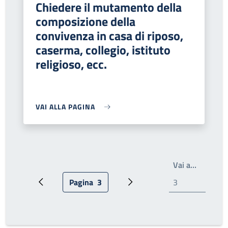
Chiedere il mutamento della
composizione della
convivenza in casa di riposo,
caserma, collegio, istituto
religioso, ecc.
VAI ALLA PAGINA
Scrivi il
Vai a…
Pagina
3
Pagina precedente
Pagina attuale
Pagina successiva