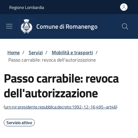
Salta al contenuto principale
Skip to footer content
Regione Lombardia
Comune di Romanengo
Briciole di pane
Home
/
Servizi
/
Mobilità e trasporti
/
Passo carrabile: revoca dell'autorizzazione
Passo carrabile: revoca
dell'autorizzazione
(
urn:nir:presidente.repubblica:decreto:1992-12-16;495~art46
)
Servizio attivo