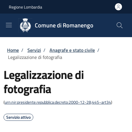
Salta al contenuto principale
Skip to footer content
Regione Lombardia
Comune di Romanengo
Briciole di pane
Home
/
Servizi
/
Anagrafe e stato civile
/
Legalizzazione di fotografia
Legalizzazione di
fotografia
(
urn:nir:presidente.repubblica:decreto:2000-12-28;445~art34
)
Servizio attivo