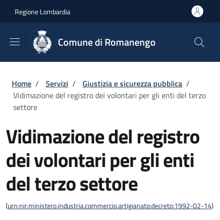
Salta al contenuto principale
Skip to footer content
Regione Lombardia
Comune di Romanengo
Briciole di pane
Home
/
Servizi
/
Giustizia e sicurezza pubblica
/
Vidimazione del registro dei volontari per gli enti del terzo
settore
Vidimazione del registro
dei volontari per gli enti
del terzo settore
(
urn:nir:ministero.industria.commercio.artigianato:decreto:1992-02-14
)