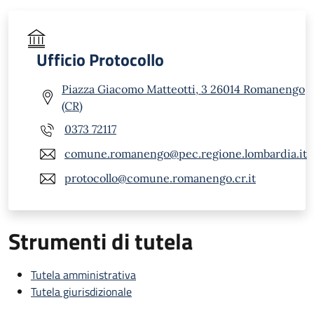
Ufficio Protocollo
Piazza Giacomo Matteotti, 3 26014 Romanengo
(CR)
0373 72117
comune.romanengo@pec.regione.lombardia.it
protocollo@comune.romanengo.cr.it
Strumenti di tutela
Tutela amministrativa
Tutela giurisdizionale