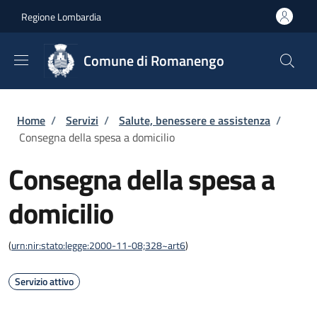
Salta al contenuto principale
Skip to footer content
Regione Lombardia
Comune di Romanengo
Briciole di pane
Home
/
Servizi
/
Salute, benessere e assistenza
/
Consegna della spesa a domicilio
Consegna della spesa a
domicilio
(
urn:nir:stato:legge:2000-11-08;328~art6
)
Servizio attivo