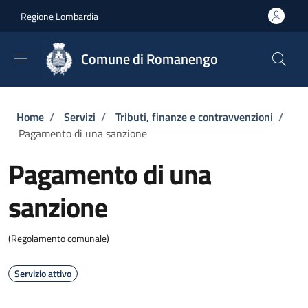
Salta al contenuto principale
Skip to footer content
Regione Lombardia
Comune di Romanengo
Briciole di pane
Home
/
Servizi
/
Tributi, finanze e contravvenzioni
/
Pagamento di una sanzione
Pagamento di una
sanzione
(Regolamento comunale)
Servizio attivo