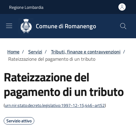
Salta al contenuto principale
Skip to footer content
Regione Lombardia
Comune di Romanengo
Briciole di pane
Home
/
Servizi
/
Tributi, finanze e contravvenzioni
/
Rateizzazione del pagamento di un tributo
Rateizzazione del
pagamento di un tributo
(
urn:nir:stato:decreto.legislativo:1997-12-15;446~art52
)
Servizio attivo