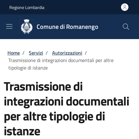
Salta al contenuto principale
Skip to footer content
Regione Lombardia
Comune di Romanengo
Briciole di pane
Home
/
Servizi
/
Autorizzazioni
/
Trasmissione di integrazioni documentali per altre
tipologie di istanze
Trasmissione di
integrazioni documentali
per altre tipologie di
istanze