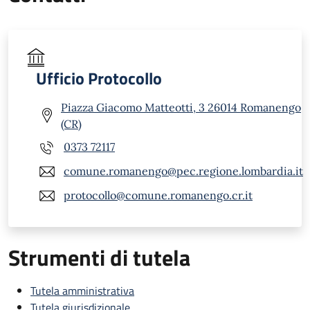
Ufficio Protocollo
Piazza Giacomo Matteotti, 3 26014 Romanengo
(CR)
0373 72117
comune.romanengo@pec.regione.lombardia.it
protocollo@comune.romanengo.cr.it
Strumenti di tutela
Tutela amministrativa
Tutela giurisdizionale