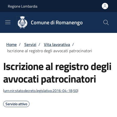
Salta al contenuto principale
Skip to footer content
Regione Lombardia
Comune di Romanengo
Briciole di pane
Home
/
Servizi
/
Vita lavorativa
/
Iscrizione al registro degli avvocati patrocinatori
Iscrizione al registro degli
avvocati patrocinatori
(
urn:nir:stato:decreto.legislativo:2016-04-18;50
)
Servizio attivo