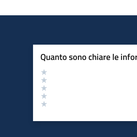
Quanto sono chiare le info
Valutazione
Valuta 5 stelle su 5
Valuta 4 stelle su 5
Valuta 3 stelle su 5
Valuta 2 stelle su 5
Valuta 1 stelle su 5