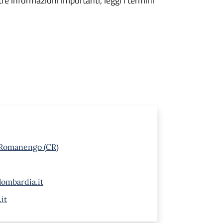
tre informazioni importanti, leggi i termini
 Romanengo (CR)
ombardia.it
it