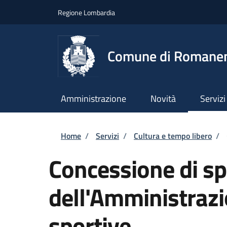
Salta al contenuto principale
Skip to footer content
Regione Lombardia
Comune di Romane
Amministrazione
Novità
Servizi
Briciole di pane
Home
/
Servizi
/
Cultura e tempo libero
/
Concessione di sp
dell'Amministrazi
sportive