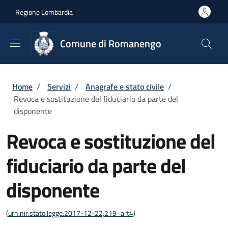
Salta al contenuto principale
Skip to footer content
Regione Lombardia
Comune di Romanengo
Briciole di pane
Home
/
Servizi
/
Anagrafe e stato civile
/
Revoca e sostituzione del fiduciario da parte del
disponente
Revoca e sostituzione del
fiduciario da parte del
disponente
(
urn:nir:stato:legge:2017-12-22;219~art4
)