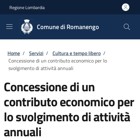
Salta al contenuto principale
Skip to footer content
Regione Lombardia
Comune di Romanengo
Briciole di pane
Home
/
Servizi
/
Cultura e tempo libero
/
Concessione di un contributo economico per lo
svolgimento di attività annuali
Concessione di un
contributo economico per
lo svolgimento di attività
annuali