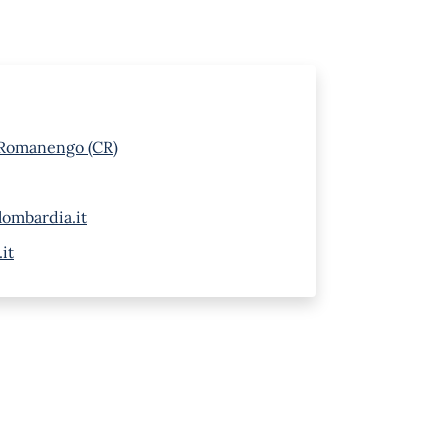
 Romanengo (CR)
ombardia.it
it