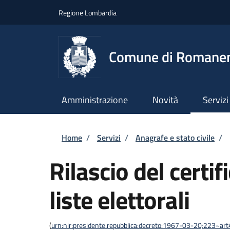
Salta al contenuto principale
Skip to footer content
Regione Lombardia
Comune di Romane
Amministrazione
Novità
Servizi
Briciole di pane
Home
/
Servizi
/
Anagrafe e stato civile
/
Rilascio del certif
liste elettorali
(
urn:nir:presidente.repubblica:decreto:1967-03-20;223~art