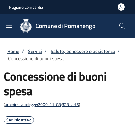
Salta al contenuto principale
Skip to footer content
Regione Lombardia
Comune di Romanengo
Briciole di pane
Home
/
Servizi
/
Salute, benessere e assistenza
/
Concessione di buoni spesa
Concessione di buoni
spesa
(
urn:nir:stato:legge:2000-11-08;328~art6
)
Servizio attivo