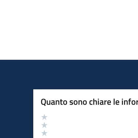
Quanto sono chiare le info
Valutazione
Valuta 5 stelle su 5
Valuta 4 stelle su 5
Valuta 3 stelle su 5