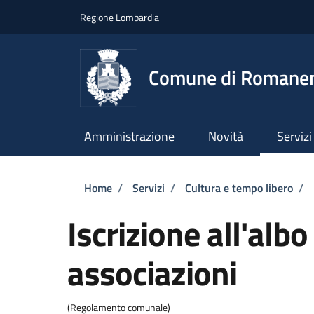
Salta al contenuto principale
Skip to footer content
Regione Lombardia
Comune di Romane
Amministrazione
Novità
Servizi
Briciole di pane
Home
/
Servizi
/
Cultura e tempo libero
/
Iscrizione all'alb
associazioni
(Regolamento comunale)