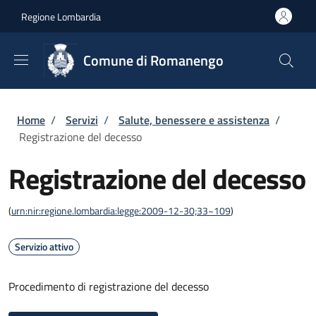
Salta al contenuto principale
Skip to footer content
Regione Lombardia
Comune di Romanengo
Briciole di pane
Home
/
Servizi
/
Salute, benessere e assistenza
/
Registrazione del decesso
Registrazione del decesso
(
urn:nir:regione.lombardia:legge:2009-12-30;33~109
)
Servizio attivo
Procedimento di registrazione del decesso