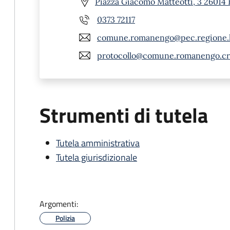
Piazza Giacomo Matteotti, 3 26014
0373 72117
comune.romanengo@pec.regione.l
protocollo@comune.romanengo.cr.
Strumenti di tutela
Tutela amministrativa
Tutela giurisdizionale
Argomenti:
Polizia