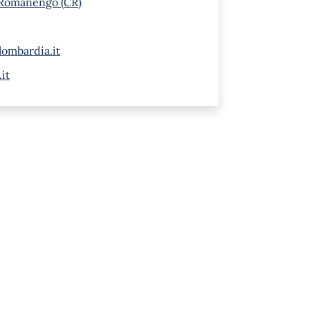
 Romanengo (CR)
ombardia.it
it