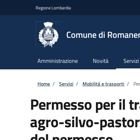
Salta al contenuto principale
Skip to footer content
Regione Lombardia
Comune di Romane
Amministrazione
Novità
Servizi
Briciole di pane
Home
/
Servizi
/
Mobilità e trasporti
/
Per
Permesso per il tr
agro-silvo-pastor
del permesso