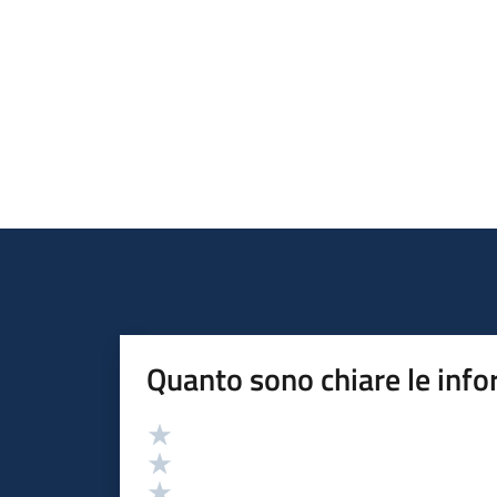
Quanto sono chiare le info
Valutazione
Valuta 5 stelle su 5
Valuta 4 stelle su 5
Valuta 3 stelle su 5