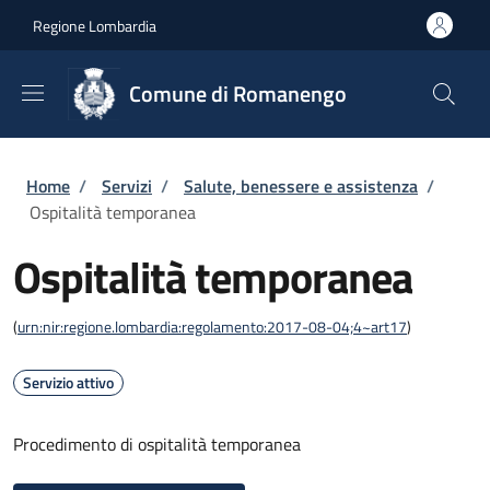
Salta al contenuto principale
Skip to footer content
Regione Lombardia
Comune di Romanengo
Briciole di pane
Home
/
Servizi
/
Salute, benessere e assistenza
/
Ospitalità temporanea
Ospitalità temporanea
(
urn:nir:regione.lombardia:regolamento:2017-08-04;4~art17
)
Servizio attivo
Procedimento di ospitalità temporanea