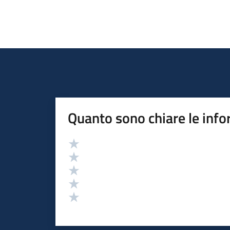
Quanto sono chiare le info
Valutazione
Valuta 5 stelle su 5
Valuta 4 stelle su 5
Valuta 3 stelle su 5
Valuta 2 stelle su 5
Valuta 1 stelle su 5