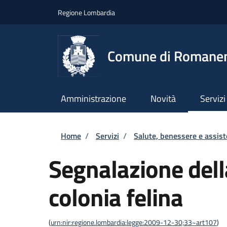
Salta al contenuto principale
Skip to footer content
Regione Lombardia
Comune di Romane
Amministrazione
Novità
Servizi
Briciole di pane
Home
/
Servizi
/
Salute, benessere e assis
Segnalazione dell
colonia felina
(
urn:nir:regione.lombardia:legge:2009-12-30;33~art107
)