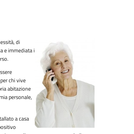
essità, di
a e immediata i
orso.
essere
 per chi vive
pria abitazione
omia personale,
tallato a casa
positivo