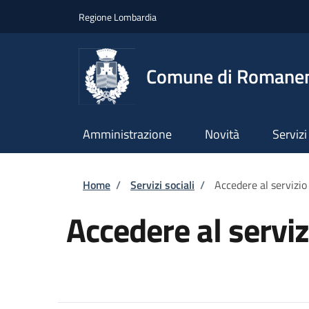
Salta al contenuto principale
Skip to footer content
Regione Lombardia
Comune di Romane
Amministrazione
Novità
Servizi
Briciole di pane
Home
/
Servizi sociali
/
Accedere al servizio
Accedere al serviz