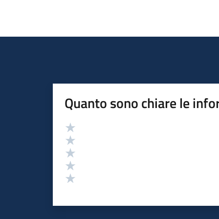
Quanto sono chiare le info
Valutazione
Valuta 5 stelle su 5
Valuta 4 stelle su 5
Valuta 3 stelle su 5
Valuta 2 stelle su 5
Valuta 1 stelle su 5