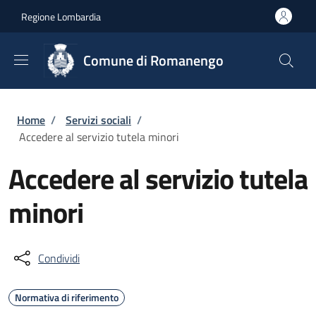
Salta al contenuto principale
Skip to footer content
Regione Lombardia
Comune di Romanengo
Briciole di pane
Home
/
Servizi sociali
/
Accedere al servizio tutela minori
Accedere al servizio tutela
minori
Condividi
Normativa di riferimento