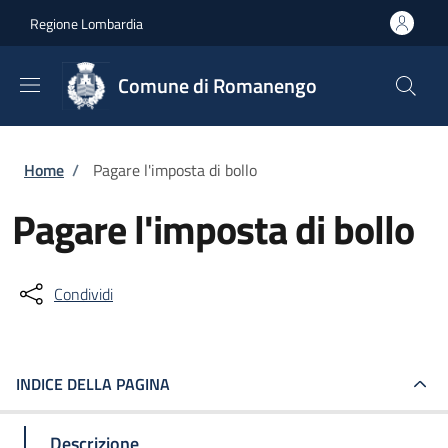
Salta al contenuto principale
Skip to footer content
Regione Lombardia
Comune di Romanengo
Briciole di pane
Home
/
Pagare l'imposta di bollo
Pagare l'imposta di bollo
Condividi
INDICE DELLA PAGINA
Descrizione