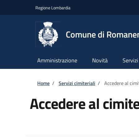
Salta al contenuto principale
Skip to footer content
Regione Lombardia
Comune di Romane
Amministrazione
Novità
Servizi
Briciole di pane
Home
/
Servizi cimiteriali
/
Accedere al cimi
Accedere al cimit