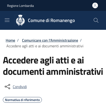
Salta al contenuto principale
Skip to footer content
Regione Lombardia
Comune di Romanengo
Briciole di pane
Home
/
Comunicare con l'Amministrazione
/
Accedere agli atti e ai documenti amministrativi
Accedere agli atti e ai
documenti amministrativi
Condividi
Normativa di riferimento