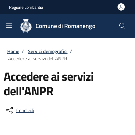
Salta al contenuto principale
Skip to footer content
Regione Lombardia
Comune di Romanengo
Briciole di pane
Home
/
Servizi demografici
/
Accedere ai servizi dell'ANPR
Accedere ai servizi
dell'ANPR
Condividi