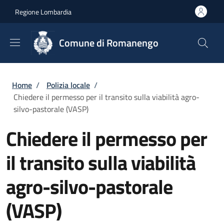
Salta al contenuto principale
Skip to footer content
Regione Lombardia
Comune di Romanengo
Briciole di pane
Home
/
Polizia locale
/
Chiedere il permesso per il transito sulla viabilità agro-
silvo-pastorale (VASP)
Chiedere il permesso per
il transito sulla viabilità
agro-silvo-pastorale
(VASP)