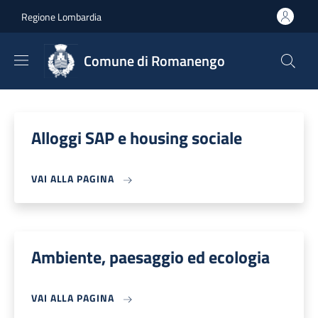
Salta al contenuto principale
Skip to footer content
Regione Lombardia
Comune di Romanengo
Alloggi SAP e housing sociale
VAI ALLA PAGINA
Ambiente, paesaggio ed ecologia
VAI ALLA PAGINA