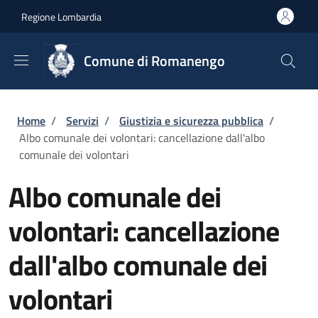
Salta al contenuto principale
Skip to footer content
Regione Lombardia
Comune di Romanengo
Briciole di pane
Home
/
Servizi
/
Giustizia e sicurezza pubblica
/
Albo comunale dei volontari: cancellazione dall'albo
comunale dei volontari
Albo comunale dei
volontari: cancellazione
dall'albo comunale dei
volontari