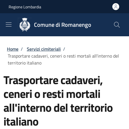
Salta al contenuto principale
Skip to footer content
Regione Lombardia
Comune di Romanengo
Briciole di pane
Home
/
Servizi cimiteriali
/
Trasportare cadaveri, ceneri o resti mortali all'interno del
territorio italiano
Trasportare cadaveri,
ceneri o resti mortali
all'interno del territorio
italiano